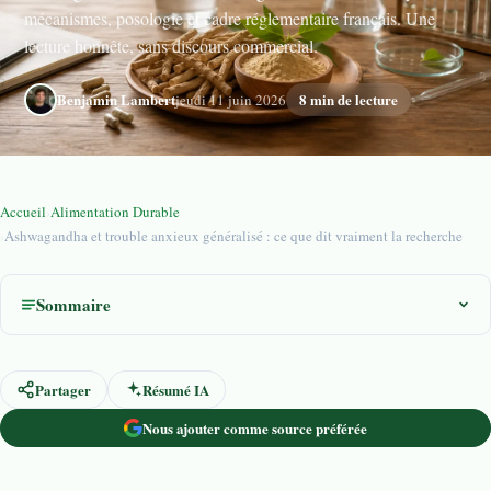
mécanismes, posologie et cadre réglementaire français. Une
lecture honnête, sans discours commercial.
Benjamin Lambert
8 min de lecture
jeudi 11 juin 2026
Accueil
›
Alimentation Durable
›
Ashwagandha et trouble anxieux généralisé : ce que dit vraiment la recherche
Sommaire
Partager
Résumé IA
Nous ajouter comme source préférée