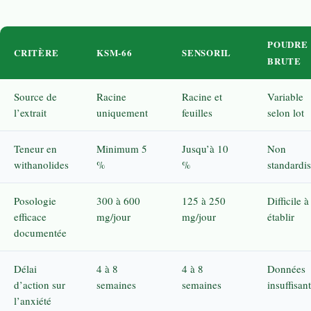
POUDRE
CRITÈRE
KSM-66
SENSORIL
BRUTE
Source de
Racine
Racine et
Variable
l’extrait
uniquement
feuilles
selon lot
Teneur en
Minimum 5
Jusqu’à 10
Non
withanolides
%
%
standardi
Posologie
300 à 600
125 à 250
Difficile à
efficace
mg/jour
mg/jour
établir
documentée
Délai
4 à 8
4 à 8
Données
d’action sur
semaines
semaines
insuffisan
l’anxiété