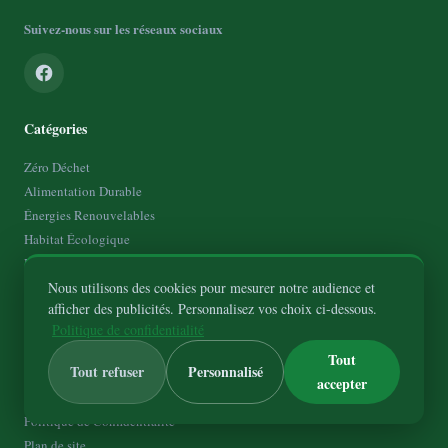
Suivez-nous sur les réseaux sociaux
Catégories
Zéro Déchet
Alimentation Durable
Énergies Renouvelables
Habitat Écologique
Mobilité Durable
Nous utilisons des cookies pour mesurer notre audience et
afficher des publicités. Personnalisez vos choix ci-dessous.
À Propos
Politique de confidentialité
Qui suis-je ?
Tout
Tout refuser
Personnalisé
Contact
accepter
Mentions Légales
Politique de Confidentialité
Plan de site