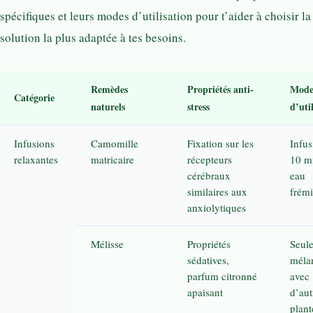
spécifiques et leurs modes d’utilisation pour t’aider à choisir la
solution la plus adaptée à tes besoins.
Remèdes
Propriétés anti-
Mod
Catégorie
naturels
stress
d’uti
Infusions
Camomille
Fixation sur les
Infus
relaxantes
matricaire
récepteurs
10 m
cérébraux
eau
similaires aux
frémi
anxiolytiques
Mélisse
Propriétés
Seul
sédatives,
méla
parfum citronné
avec
apaisant
d’aut
plant