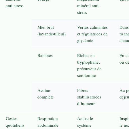
anti-stress
minéral anti-
stress
Miel brut
Vertus calmantes
Dans
(lavande/tilleul)
et régulatrices de
tisan
glycémie
chau
Bananes
Riches en
En co
tryptophane,
ou de
précurseur de
sérotonine
Avoine
Fibres
Au pe
complète
stabilisatrices
déje
d’humeur
Gestes
Respiration
Active le
Inspi
quotidiens
abdominale
système
le ne