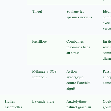
Tilleul
Soulage les
Idéal
spasmes nerveux
comb
avec 
verve
Passiflore
Combat les
En ti
insomnies liées
soir,
au stress
somn
diur
Mélange « SOS
Action
Passi
sérénité »
synergique
aubé
contre l’anxiété
camo
aiguë
Huiles
Lavande vraie
Anxiolytique
Quel
essentielles
naturel grâce au
goutt