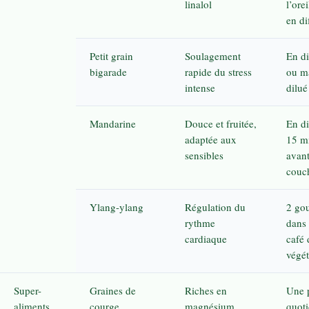
linalol
l’ore
en di
Petit grain
Soulagement
En di
bigarade
rapide du stress
ou m
intense
dilué
Mandarine
Douce et fruitée,
En di
adaptée aux
15 m
sensibles
avant
couc
Ylang-ylang
Régulation du
2 gou
rythme
dans 
cardiaque
café 
végét
Super-
Graines de
Riches en
Une 
aliments
courge
magnésium,
quot