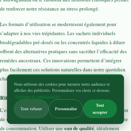
de renforcer notre résistance au stress prolongé.
Les formats d’utilisation se modernisent également pour
s’adapter à nos vies trépidantes. Les sachets individuels
biodégradables pré-dosés ou les concentrés liquides à diluer
offrent des alternatives pratiques sans sacrifier l’efficacité des
remèdes ancestraux. Ces innovations permettent d’intégrer
plus facilement ces solutions naturelles dans notre quotidien
chargé.
Nous utilisons des cookies pour mesurer notre audience et
afficher des publicités. Personnalisez vos choix ci-dessous.
Rituels de préparation pour maximiser les bienfaits
Politique de confidentialité
Tout
Tout refuser
Personnalisé
L’efficacité d’une tisane anti-stress ne dépend pas uniquement
accepter
de sa composition, mais aussi de sa préparation et du contexte
eau de qualité
de consommation. Utiliser une
, idéalement