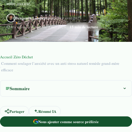
votre anxiété.
Benjamin Lambert
mercredi 9 avril 2025
15 min de lecture
Mis à jour le dimanche 3 mai 2026
Accueil
›
Zéro Déchet
Comment soulager l’anxiété avec un anti stress naturel remède grand-mère
›
efficace
Sommaire
Partager
Résumé IA
Nous ajouter comme source préférée