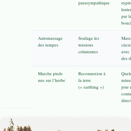
parasympathique
expir
lent
par l
bouc
Automassage
Soulage les
Mass
des tempes
tensions
circu
crâniennes
avec 
des d
Marche pieds
Reconnexion à
Quel
nus sur l’herbe
la terre
minu
(« earthing »)
jour 
conta
direc