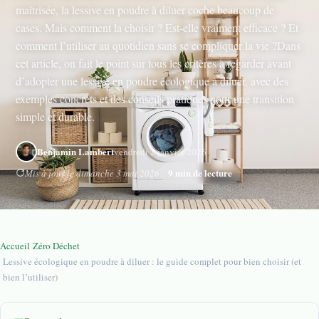
maîtrisée, la lessive en poudre à diluer coche beaucoup de
cases. Mais comment la choisir ? Est-elle vraiment efficace ? Et
comment l’utiliser au quotidien sans se compliquer la vie ?Dans
cet article, on fait le point sur tous les critères à regarder avant
d’adopter une lessive en poudre écologique à diluer, avec des
exemples concrets et des conseils pratiques pour une transition
simple et durable.
Benjamin Lambert
vendredi 2 janvier 2026
9 min de lecture
Mis à jour le dimanche 3 mai 2026
Accueil
›
Zéro Déchet
Lessive écologique en poudre à diluer : le guide complet pour bien choisir (et
›
bien l’utiliser)