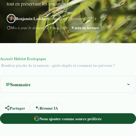
tout en préservant les fondations.
Benjamin Lambert
dimanche 17 novembre 2024
9 min de lecture
Mis à jour le dimanche 3 mai 2026
Accueil
›
Habitat Écologique
›
Bambou proche de la maison : quels dégâts et comment les prévenir ?
Sommaire
Partager
Résumé IA
Nous ajouter comme source préférée