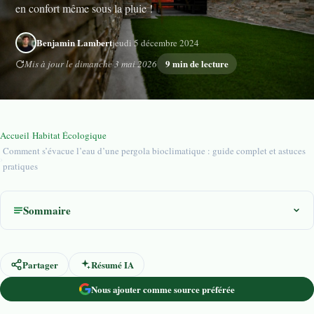
en confort même sous la pluie !
Benjamin Lambert
jeudi 5 décembre 2024
9 min de lecture
Mis à jour le dimanche 3 mai 2026
Accueil
›
Habitat Écologique
Comment s’évacue l’eau d’une pergola bioclimatique : guide complet et astuces
›
pratiques
Sommaire
Partager
Résumé IA
Nous ajouter comme source préférée