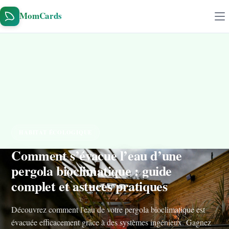
Aller au contenu
MomCards
HABITAT ÉCOLOGIQUE
Comment s’évacue l’eau d’une
pergola bioclimatique : guide
complet et astuces pratiques
Découvrez comment l'eau de votre pergola bioclimatique est
évacuée efficacement grâce à des systèmes ingénieux. Gagnez