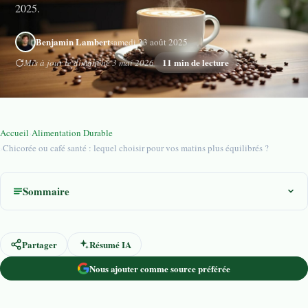
2025.
Benjamin Lambert
samedi 23 août 2025
11 min de lecture
Mis à jour le dimanche 3 mai 2026
Accueil
›
Alimentation Durable
›
Chicorée ou café santé : lequel choisir pour vos matins plus équilibrés ?
Sommaire
Partager
Résumé IA
Nous ajouter comme source préférée