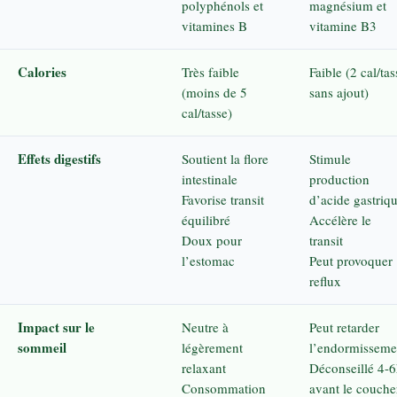
polyphénols et
magnésium et
vitamines B
vitamine B3
Calories
Très faible
Faible (2 cal/tas
(moins de 5
sans ajout)
cal/tasse)
Effets digestifs
Soutient la flore
Stimule
intestinale
production
Favorise transit
d’acide gastriq
équilibré
Accélère le
Doux pour
transit
l’estomac
Peut provoquer
reflux
Impact sur le
Neutre à
Peut retarder
sommeil
légèrement
l’endormisseme
relaxant
Déconseillé 4-
Consommation
avant le couche