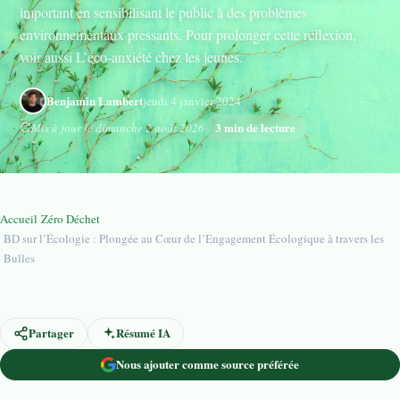
important en sensibilisant le public à des problèmes
environnementaux pressants. Pour prolonger cette réflexion,
voir aussi L’éco-anxiété chez les jeunes.
Benjamin Lambert
jeudi 4 janvier 2024
3 min de lecture
Mis à jour le dimanche 2 août 2026
Accueil
›
Zéro Déchet
BD sur l’Écologie : Plongée au Cœur de l’Engagement Écologique à travers les
›
Bulles
Partager
Résumé IA
Nous ajouter comme source préférée